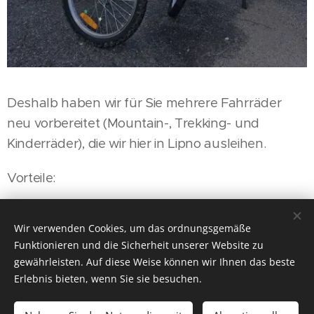
Deshalb haben wir für Sie mehrere Fahrräder
neu vorbereitet (Mountain-, Trekking- und
Kinderräder), die wir hier in Lipno ausleihen.
Vorteile:
- Sie haben die Fahrräder in Ihrem Keller bereit
Wir verwenden Cookies, um das ordnungsgemäße
Funktionieren und die Sicherheit unserer Website zu
- Sie müssen sich um nichts kümmern
gewährleisten. Auf diese Weise können wir Ihnen das beste
(reservieren, ca. 900m zur Vermietstation laufen,
Erlebnis bieten, wenn Sie sie besuchen.
Schlange stehen, alle Unterlagen ausfüllen und
bei Rückgabe alles zurückgeben)